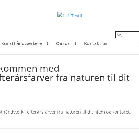
Products
search
Kunsthåndværkere
Om os
Kontakt os
lkommen med
erårsfarver fra naturen til dit