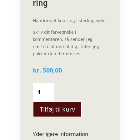
ring
Hånddrejet kop ring i sterling sølv.
Skriv dit farveønske i
kommentaren, så sender jeg
nærfoto af den til dig, inden jeg
pakker den der ønskes.
kr.
500,00
Karina
Præstegaard
-
Kop
Tilføj til kurv
ring
antal
Yderligere information