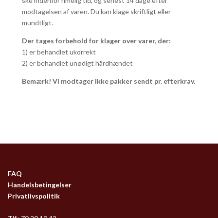
ske indenfor rimelig tid, og senest 14 dage efter
modtagelsen af varen. Du kan klage skriftligt eller
mundtligt.
Der tages forbehold for klager over varer, der:
1) er behandlet ukorrekt
2) er behandlet unødigt hårdhændet
Bemærk! Vi modtager ikke pakker sendt pr. efterkrav.
FAQ
Handelsbetingelser
Privatlivspolitik