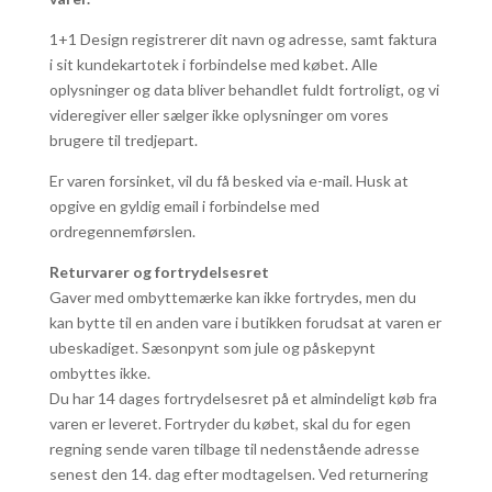
1+1 Design registrerer dit navn og adresse, samt faktura
i sit kundekartotek i forbindelse med købet. Alle
oplysninger og data bliver behandlet fuldt fortroligt, og vi
videregiver eller sælger ikke oplysninger om vores
brugere til tredjepart.
Er varen forsinket, vil du få besked via e-mail. Husk at
opgive en gyldig email i forbindelse med
ordregennemførslen.
Returvarer og fortrydelsesret
Gaver med ombyttemærke kan ikke fortrydes, men du
kan bytte til en anden vare i butikken forudsat at varen er
ubeskadiget. Sæsonpynt som jule og påskepynt
ombyttes ikke.
Du har 14 dages fortrydelsesret på et almindeligt køb fra
varen er leveret. Fortryder du købet, skal du for egen
regning sende varen tilbage til nedenstående adresse
senest den 14. dag efter modtagelsen. Ved returnering