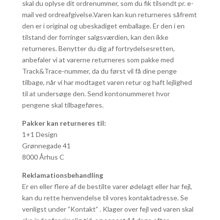
skal du oplyse dit ordrenummer, som du fik tilsendt pr. e-
mail ved ordreafgivelse.Varen kan kun returneres såfremt
den er i original og ubeskadiget emballage. Er den i en
tilstand der forringer salgsværdien, kan den ikke
returneres. Benytter du dig af fortrydelsesretten,
anbefaler vi at varerne returneres som pakke med
Track&Trace-nummer, da du først vil få dine penge
tilbage, når vi har modtaget varen retur og haft lejlighed
til at undersøge den. Send kontonummeret hvor
pengene skal tilbageføres.
Pakker kan returneres til:
1+1 Design
Grønnegade 41
8000 Århus C
Reklamationsbehandling
Er en eller flere af de bestilte varer ødelagt eller har fejl,
kan du rette henvendelse til vores kontaktadresse. Se
venligst under ”Kontakt” . Klager over fejl ved varen skal