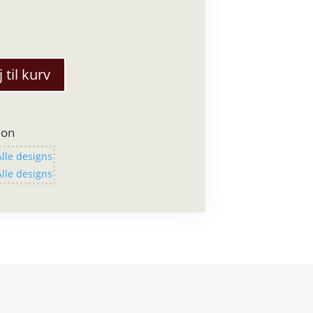
j til kurv
ion
Alle designs
Alle designs