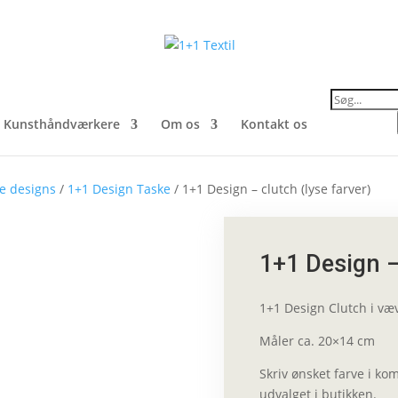
Products
search
Kunsthåndværkere
Om os
Kontakt os
le designs
/
1+1 Design Taske
/ 1+1 Design – clutch (lyse farver)
1+1 Design –
1+1 Design Clutch i væv
Måler ca. 20×14 cm
Skriv ønsket farve i ko
udvalget i butikken.