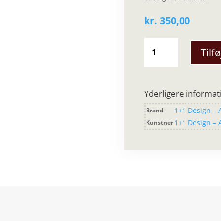
kr.
350,00
1+1
Tilfø
Design
-
clutch
(lyse
Yderligere informat
farver)
1+1 Design – 
Brand
antal
1+1 Design – 
Kunstner