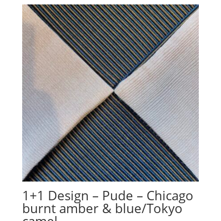
til
kr. 1.698,00
1+1 Design – Pude – Chicago
burnt amber & blue/Tokyo
camel