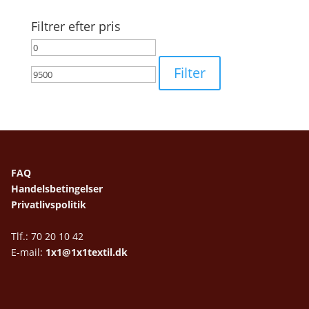
Filtrer efter pris
Mindste
Højeste
pris
pris
Filter
FAQ
Handelsbetingelser
Privatlivspolitik
Tlf.: 70 20 10 42
E-mail:
1x1@1x1textil.dk