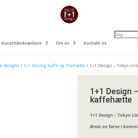
Products
search
Kunsthåndværkere
Om os
Kontakt os
le designs
/
1+1 Desing Kaffe og Thehætte
/ 1+1 Design – Tokyo Lin
1+1 Design –
kaffehætte
1+1 Design – Tokyo Li
Ønsk en farve i komm