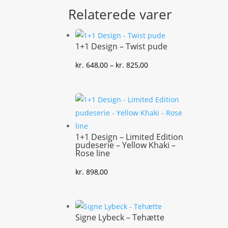
Relaterede varer
1+1 Design – Twist pude
Prisinterval:
kr.
648,00
–
kr.
825,00
kr. 648,00
til
kr. 825,00
1+1 Design – Limited Edition
pudeserie – Yellow Khaki –
Rose line
kr.
898,00
Signe Lybeck – Tehætte