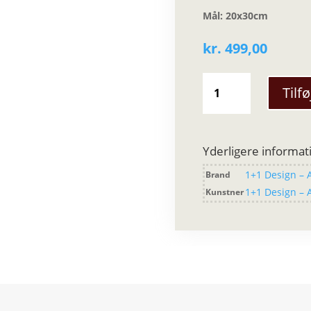
Mål: 20x30cm
kr.
499,00
1+1
Tilfø
Design
-
Tokyo
Lines
Yderligere informat
kaffehætte
1+1 Design – 
Brand
antal
1+1 Design – 
Kunstner