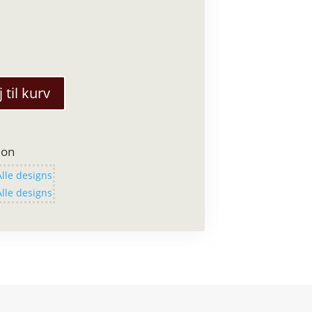
j til kurv
ion
Alle designs
Alle designs