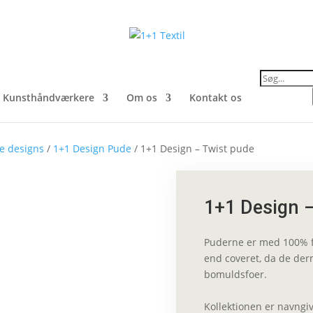
Products
search
Kunsthåndværkere
Om os
Kontakt os
le designs
/
1+1 Design Pude
/ 1+1 Design – Twist pude
1+1 Design 
Puderne er med 100% fj
end coveret, da de der
bomuldsfoer.
Kollektionen er navngiv