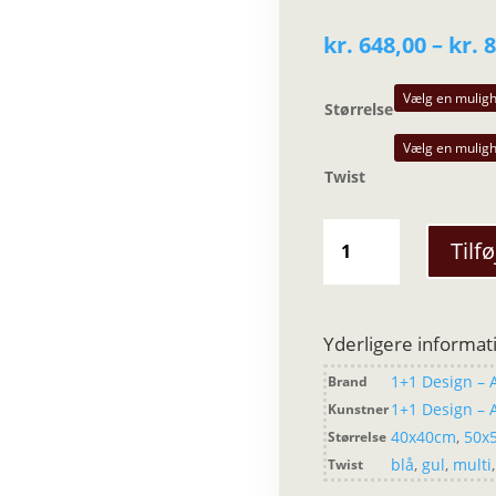
kr.
648,00
–
kr.
8
Størrelse
Twist
1+1
Tilfø
Design
-
Twist
pude
Yderligere informat
antal
1+1 Design – 
Brand
1+1 Design – 
Kunstner
40x40cm
,
50x
Størrelse
blå
,
gul
,
multi
Twist