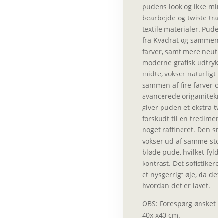
pudens look og ikke min
bearbejde og twiste tra
textile materialer. Pude
fra Kvadrat og sammen
farver, samt mere neutr
moderne grafisk udtryk
midte, vokser naturligt 
sammen af fire farver o
avancerede origamitekn
giver puden et ekstra tw
forskudt til en tredimen
noget raffineret. Den s
vokser ud af samme sto
bløde pude, hvilket f
kontrast. Det sofistiker
et nysgerrigt øje, da det
hvordan det er lavet.
OBS: Forespørg ønsket f
40x x40 cm.