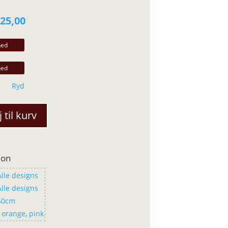
Prisinterval:
25,00
kr. 648,00
til
kr. 825,00
Ryd
j til kurv
ion
Alle designs
Alle designs
50cm
,
orange
,
pink