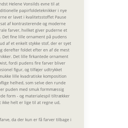
dst Helene Vonsilds evne til at
ditionelle papirfoldeteknikker i nye
rne er lavet i kvalitetsstoffet Pause
sat af kontrasterende og moderne
ale farver, hvilket giver puderne et
. Det fine lille ornament på pudens
ud af et enkelt stykke stof, der er syet
g derefter foldet efter en af de mest
ikker. Det lille firkantede ornament
ist, fordi pudens fire farver bliver
sionel figur, og tilføjer udtrykket
mukke lille kvadratiske komposition
flige helhed, som selve den runde
ylder puden med smuk formmæssig
ede form ‐ og materialespil tiltrækker
 ikke helt er lige til at regne ud,
arve, da der kun er få farver tilbage i