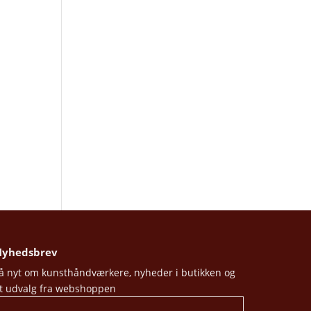
yhedsbrev
å nyt om kunsthåndværkere, nyheder i butikken og
t udvalg fra webshoppen