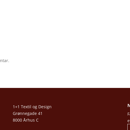
ntar.
N
1+1 Textil og Design
Grønnegade 41
F
8000 Århus C
e