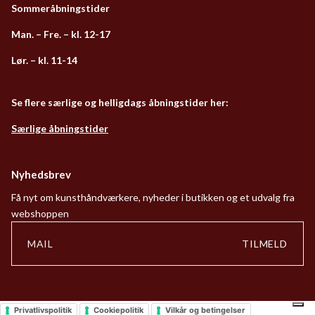
Sommeråbningstider
Man. – Fre. – kl. 12-17
Lør. – kl. 11-14
Se flere særlige og helligdags åbningstider her:
Særlige åbningstider
Nyhedsbrev
Få nyt om kunsthåndværkere, nyheder i butikken og et udvalg fra
webshoppen
TILMELD
Privatlivspolitik
Cookiepolitik
Vilkår og betingelser