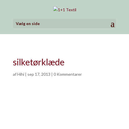
Vælg en side
silketørklæde
af
Hihi
|
sep 17, 2013
|
0 Kommentarer