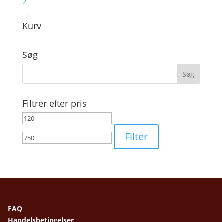
2
→
Kurv
Søg
Filtrer efter pris
Mindste
Højeste
pris
pris
Filter
FAQ
Handelsbetingelser