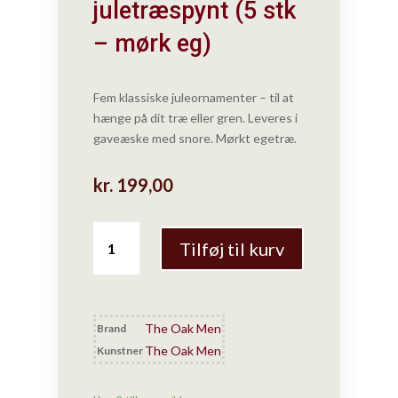
juletræspynt (5 stk
– mørk eg)
Fem klassiske juleornamenter – til at
hænge på dit træ eller gren. Leveres i
gaveæske med snore. Mørkt egetræ.
kr.
199,00
The
Tilføj til kurv
Oak
Men
-
Juleornamenter
The Oak Men
Brand
/
The Oak Men
Kunstner
juletræspynt
(5
stk