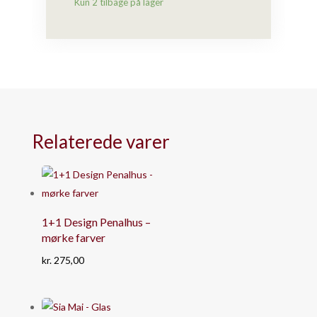
Kun 2 tilbage på lager
-
mørk
eg)
antal
Relaterede varer
1+1 Design Penalhus –
mørke farver
kr.
275,00