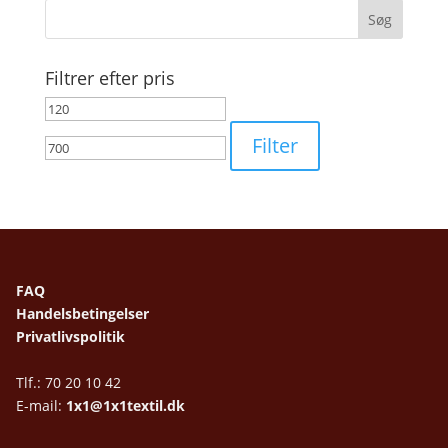
Filtrer efter pris
Mindste
Højeste
pris
pris
Filter
FAQ
Handelsbetingelser
Privatlivspolitik
Tlf.: 70 20 10 42
E-mail:
1x1@1x1textil.dk