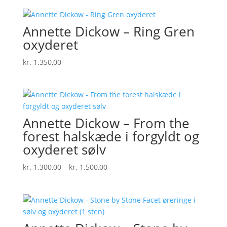
til
kr. 525,00
Annette Dickow – Ring Gren
oxyderet
kr.
1.350,00
Annette Dickow – From the
forest halskæde i forgyldt og
oxyderet sølv
Prisinterval:
kr.
1.300,00
–
kr.
1.500,00
kr. 1.300,00
til
kr. 1.500,00