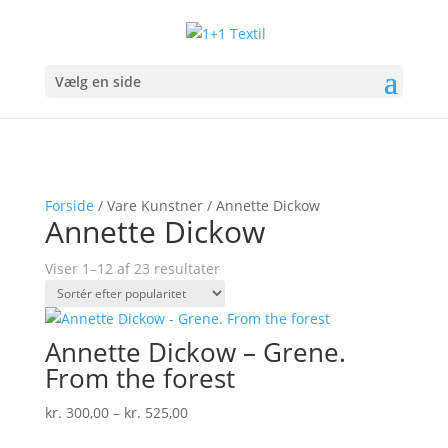
Vælg en side
Forside
/ Vare Kunstner / Annette Dickow
Annette Dickow
Sorteret
Viser 1–12 af 23 resultater
efter
popularitet
Annette Dickow – Grene.
From the forest
Prisinterval:
kr.
300,00
–
kr.
525,00
kr. 300,00