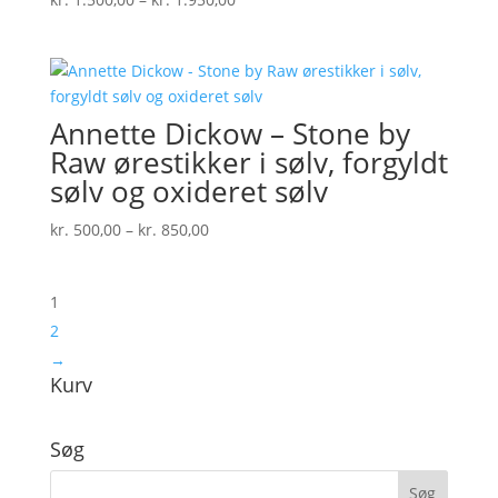
kr. 1.500,00
til
kr. 1.950,00
Annette Dickow – Stone by
Raw ørestikker i sølv, forgyldt
sølv og oxideret sølv
Prisinterval:
kr.
500,00
–
kr.
850,00
kr. 500,00
til
1
kr. 850,00
2
→
Kurv
Søg