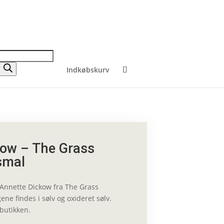
Indkøbskurv
kow – The Grass
smal
f Annette Dickow fra The Grass
ene findes i sølv og oxideret sølv.
 butikken.