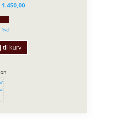
Prisinterval:
.
1.450,00
kr. 1.400,00
til
kr. 1.450,00
Ryd
j til kurv
ion
ow
ow
v