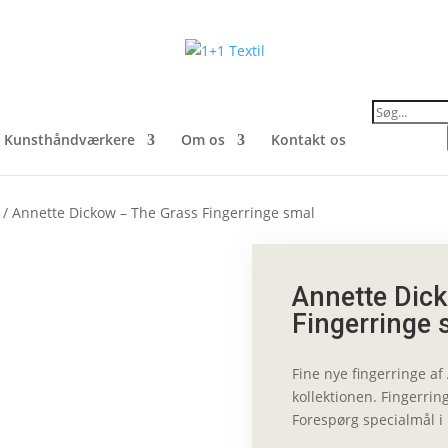
Products
search
Kunsthåndværkere
Om os
Kontakt os
/ Annette Dickow – The Grass Fingerringe smal
Annette Dic
Fingerringe 
Fine nye fingerringe a
kollektionen. Fingerring
Forespørg specialmål i