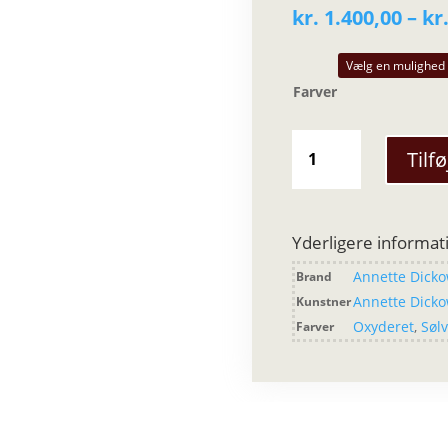
kr.
1.400,00
–
kr
Farver
Annette
Tilfø
Dickow
-
The
Grass
Yderligere informat
Fingerringe
Annette Dick
Brand
smal
antal
Annette Dick
Kunstner
Oxyderet
,
Søl
Farver