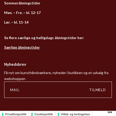
Sommeråbningstider
Man. – Fre. – kl. 12-17
Lør. – kl. 11-14
Se flere særlige og helligdags åbningstider her:
Særlige åbningstider
Nyhedsbrev
Få nyt om kunsthåndværkere, nyheder i butikken og et udvalg fra
webshoppen
TILMELD
Privatlivspolitik
Cookiepolitik
Vilkår og betingelser