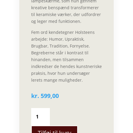
lampeskærme, som hun gennem
kreative benspænd transformerer
til keramiske værker, der udfordrer
og leger med funktionen.
Fem ord kendetegner Holsteens
arbejde: Humor, Upraktisk,
Brugbar, Tradition, Fornyelse.
Begreberne står i kontrast til
hinanden, men tilsammen
indkredser de hendes kunstneriske
praksis, hvor hun undersøger
lerets mange muligheder.
kr.
599,00
Sidsel
Holsteen
-
Lysestage
Tilføj til kurv