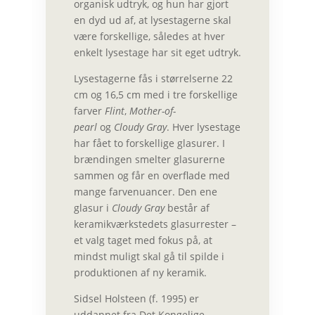
organisk udtryk, og hun har gjort
en dyd ud af, at lysestagerne skal
være forskellige, således at hver
enkelt lysestage har sit eget udtryk.
Lysestagerne fås i størrelserne 22
cm og 16,5 cm med i tre forskellige
farver
Flint
,
Mother-of-
pearl
og
Cloudy Gray
. Hver lysestage
har fået to forskellige glasurer. I
brændingen smelter glasurerne
sammen og får en overflade med
mange farvenuancer. Den ene
glasur i
Cloudy Gray
består af
keramikværkstedets glasurrester –
et valg taget med fokus på, at
mindst muligt skal gå til spilde i
produktionen af ny keramik.
Sidsel Holsteen (f. 1995) er
uddannet fra Det Kongelige