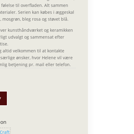
g følelse til overfladen. Alt sammen
terialer. Serien kan købes i æggeskal
, mosgrøn, bleg rosa og støvet blå.
bliver kunsthåndværket og keramikken
igt udvalgt og sammensat efter
tise.
g altid velkommen til at
kontakte
 særlige ønsker, hvor Helene vil være
ig betjening pr. mail eller telefon.
v
ion
Craft