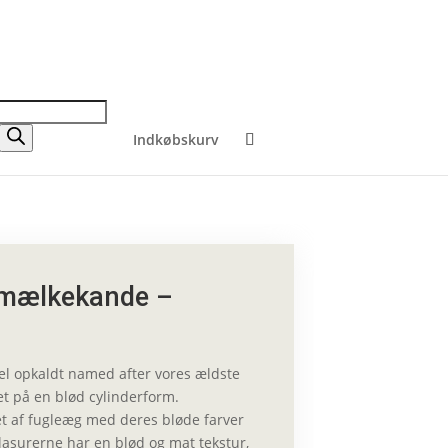
Indkøbskurv
 mælkekande –
tel
opkaldt
named after vores ældste
et på en blød cylinderform.
et af fugleæg med deres bløde farver
lasurerne har en blød og mat tekstur,