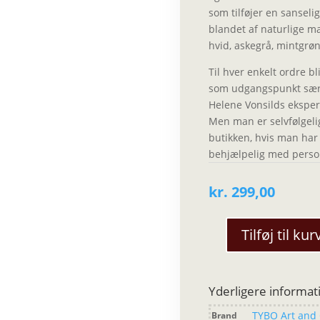
som tilføjer en sanseli
blandet af naturlige ma
hvid, askegrå, mintgrøn
Til hver enkelt ordre 
som udgangspunkt særl
Helene Vonsilds eksper
Men man er selvfølgeli
butikken
, hvis man har
behjælpelig med personl
kr.
299,00
Tilføj til kur
TYBO
-
AIO
Yderligere informat
mælkekande
-
TYBO Art and 
Brand