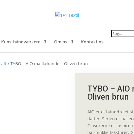
Products
search
Kunsthåndværkere
Om os
Kontakt os
raft
/ TYBO – AIO mælkekande – Oliven brun
TYBO – AIO
Oliven brun
AIO er et hånddrejet s
datter. Serien er baser
Glasurerne er inspirer
og smukke teksturer. G