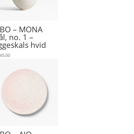
YBO – MONA
ål, no. 1 –
geskals hvid
45,00