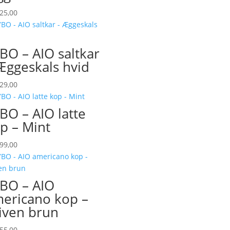
25,00
BO – AIO saltkar
Æggeskals hvid
29,00
BO – AIO latte
p – Mint
99,00
BO – AIO
ericano kop –
iven brun
55,00