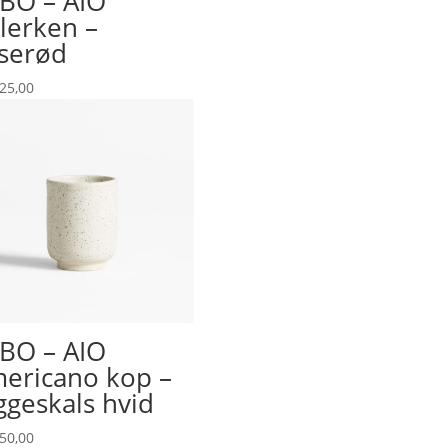
BO – AIO
llerken –
serød
25,00
BO – AIO
ericano kop –
geskals hvid
50,00