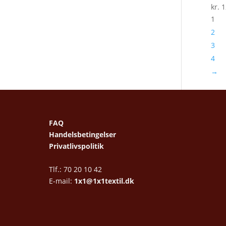
kr.
1
1
2
3
4
→
FAQ
Handelsbetingelser
Privatlivspolitik
Tlf.: 70 20 10 42
E-mail:
1x1@1x1textil.dk