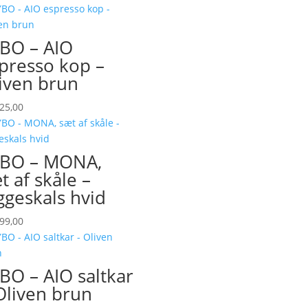
BO – AIO
presso kop –
iven brun
25,00
BO – MONA,
t af skåle –
geskals hvid
99,00
BO – AIO saltkar
Oliven brun