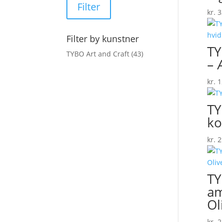
Filter
kr.
3
Filter by kunstner
TY
TYBO Art and Craft
(43)
– 
kr.
1
TY
ko
kr.
2
TY
am
Ol
kr.
2