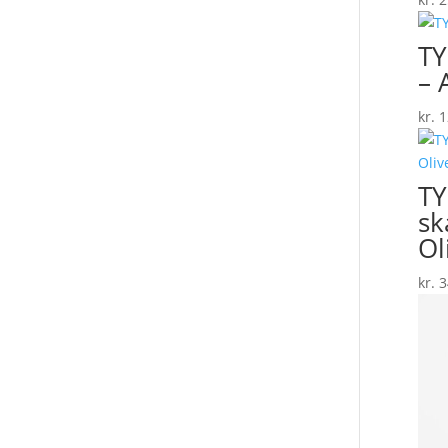
TY
– 
kr.
1
T
sk
Ol
kr.
3