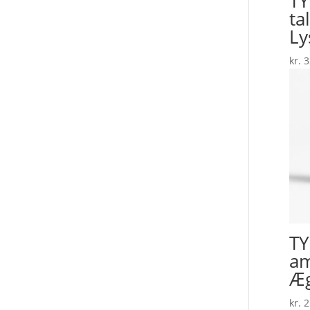
TY
ta
Ly
kr.
3
TY
am
Æg
kr.
2