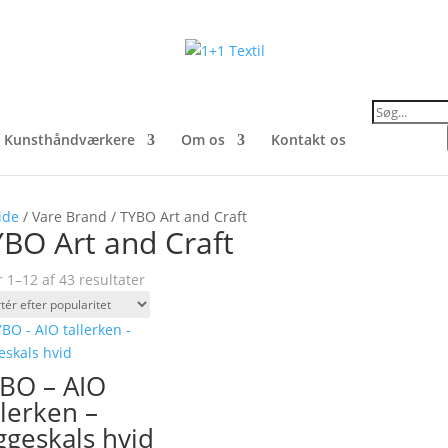
Products
search
Kunsthåndværkere
Om os
Kontakt os
ide
/ Vare Brand / TYBO Art and Craft
BO Art and Craft
Sorteret
r 1–12 af 43 resultater
efter
popularitet
BO – AIO
llerken –
geskals hvid