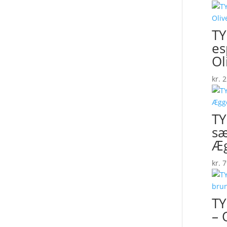
TY
es
Ol
kr.
2
TY
sæ
Æg
kr.
7
TY
– 