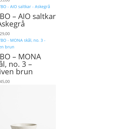
BO – AIO saltkar
Askegrå
29,00
YBO – MONA
ål, no. 3 –
iven brun
45,00