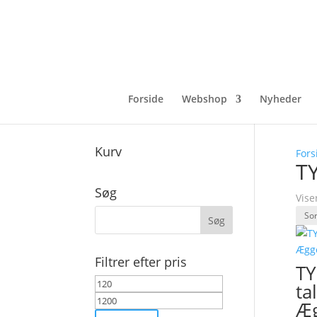
Forside
Webshop
Nyheder
Kurv
Fors
TY
Søg
Vise
Filtrer efter pris
TY
Mindste
Højeste
ta
pris
pris
Æg