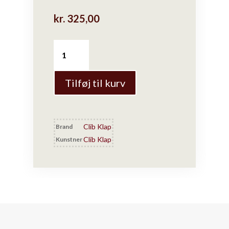
kr.
325,00
Clib
Klap
-
Kande
Tilføj til kurv
-
Sort,
lille
Clib Klap
Brand
antal
Clib Klap
Kunstner