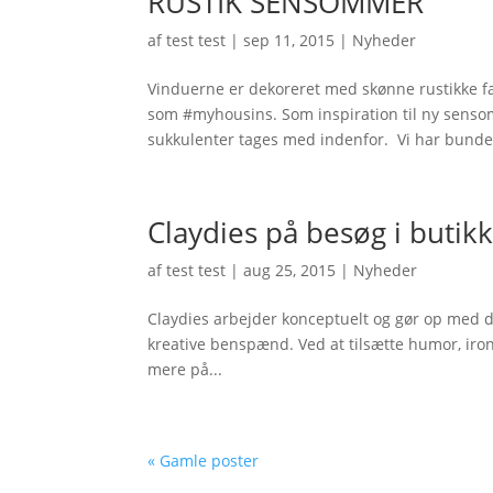
RUSTIK SENSOMMER
af
test test
|
sep 11, 2015
|
Nyheder
Vinduerne er dekoreret med skønne rustikke fav
som #myhousins. Som inspiration til ny sen
sukkulenter tages med indenfor. Vi har bundet
Claydies på besøg i butik
af
test test
|
aug 25, 2015
|
Nyheder
Claydies arbejder konceptuelt og gør op med de
kreative benspænd. Ved at tilsætte humor, iron
mere på...
« Gamle poster