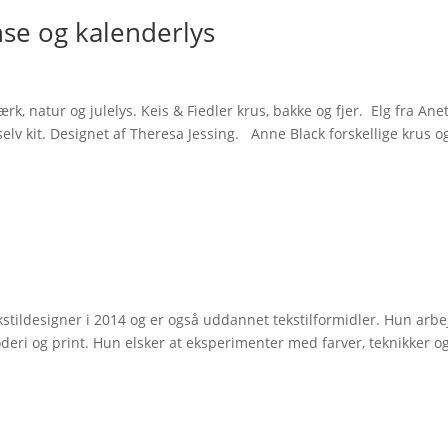
nse og kalenderlys
, natur og julelys. Keis & Fiedler krus, bakke og fjer. Elg fra Ane
elv kit. Designet af Theresa Jessing. Anne Black forskellige krus o
tildesigner i 2014 og er også uddannet tekstilformidler. Hun arbe
eri og print. Hun elsker at eksperimenter med farver, teknikker o