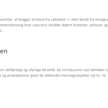
oritter af blogger Kristina fra Labdekor´s eller kendt fra instag
sommerstemning hvor naturens smukke skærm blomster, valmuer og
...
ken
n stilfærdige og ufarlige keramik. De introducerer nye teknikker 
i og provokationer giver de velkendte hverdagsobjekter nyt liv. Se