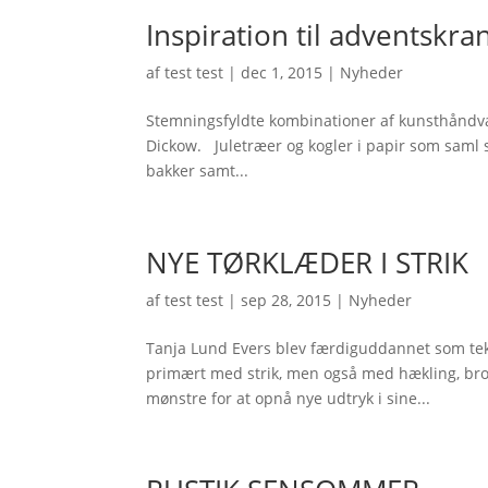
Inspiration til adventskra
af
test test
|
dec 1, 2015
|
Nyheder
Stemningsfyldte kombinationer af kunsthåndværk
Dickow. Juletræer og kogler i papir som saml s
bakker samt...
NYE TØRKLÆDER I STRIK
af
test test
|
sep 28, 2015
|
Nyheder
Tanja Lund Evers blev færdiguddannet som teks
primært med strik, men også med hækling, brod
mønstre for at opnå nye udtryk i sine...