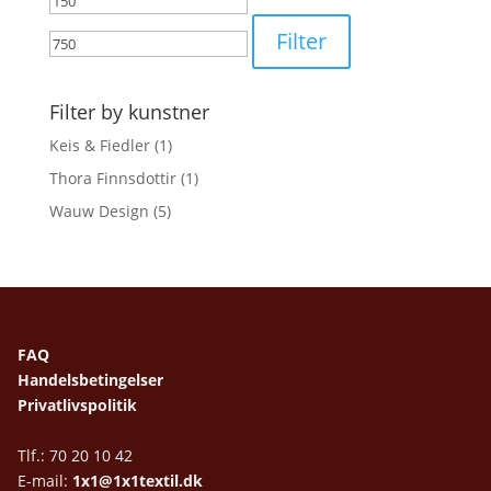
pris
pris
Filter
Filter by kunstner
Keis & Fiedler
(1)
Thora Finnsdottir
(1)
Wauw Design
(5)
FAQ
Handelsbetingelser
Privatlivspolitik
Tlf.: 70 20 10 42
E-mail:
1x1@1x1textil.dk