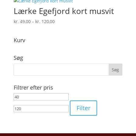
kr. 120,00
Lærke Egefjord kort musvit
Prisinterval:
kr.
49,00
–
kr.
120,00
kr. 49,00
til
Kurv
kr. 120,00
Søg
Filtrer efter pris
Mindste
Højeste
pris
pris
Filter