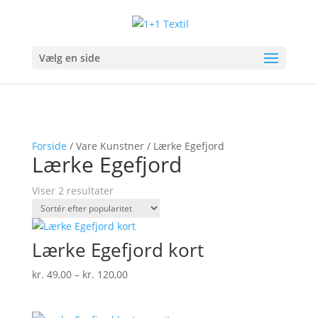
Vælg en side
Forside
/ Vare Kunstner / Lærke Egefjord
Lærke Egefjord
Sorteret
Viser 2 resultater
efter
popularitet
Lærke Egefjord kort
Prisinterval:
kr.
49,00
–
kr.
120,00
kr. 49,00
til