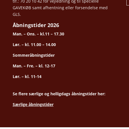
tlf.: 70 20 10 42 for vejledning og til specielle
GAVEKØB samt afhentning eller forsendelse med
GLS.
Åbningstider 2026
Man. – Ons. – kl.11 – 17.30
Lør. – kl. 11.00 – 14.00
Sommeråbningstider
Man. – Fre. – kl. 12-17
Lør. – kl. 11-14
Se flere særlige og helligdags åbningstider her:
Særlige åbningstider