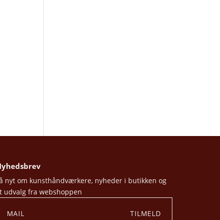
yhedsbrev
å nyt om kunsthåndværkere, nyheder i butikken og
t udvalg fra webshoppen
TILMELD