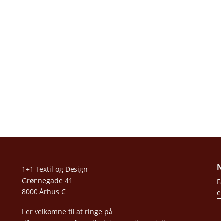
N
1+1 Textil og Design
Grønnegade 41
F
8000 Århus C
e
I er velkomne til at ringe på