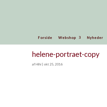
Forside
Webshop
Nyheder
helene-portraet-copy
af
Hihi
|
okt 25, 2016