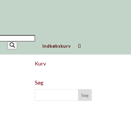
ucts
h
Indkøbskurv
Kurv
Søg