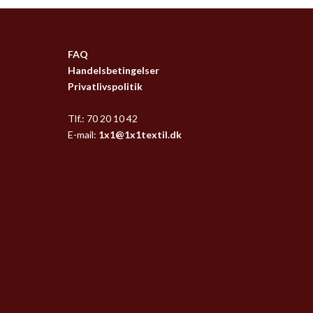
FAQ
Handelsbetingelser
Privatlivspolitik
Tlf.: 70 20 10 42
E-mail:
1x1@1x1textil.dk