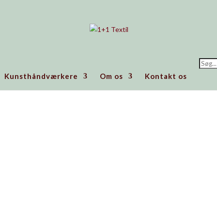
Prod
searc
Kunsthåndværkere
Om os
Kontakt os