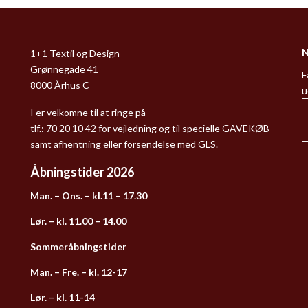
N
1+1 Textil og Design
Grønnegade 41
F
8000 Århus C
u
I er velkomne til at ringe på
tlf.: 70 20 10 42 for vejledning og til specielle GAVEKØB
samt afhentning eller forsendelse med GLS.
Åbningstider 2026
Man. – Ons. – kl.11 – 17.30
Lør. – kl. 11.00 – 14.00
Sommeråbningstider
Man. – Fre. – kl. 12-17
Lør. – kl. 11-14