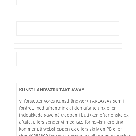
KUNSTHÅNDVÆRK TAKE AWAY
Vi forsætter vores Kunsthåndværk TAKEAWAY som i
foråret, med afhentning af den aftalte ting eller
indpakkede gave på trappen i butikken efter ønske og
aftale. Ellers sender vi med GLS for 45,-kr Flere ting
kommer på webshoppen og ellers skriv en PB eller
ring 40383860 for mere personlig vejledning og ønsker