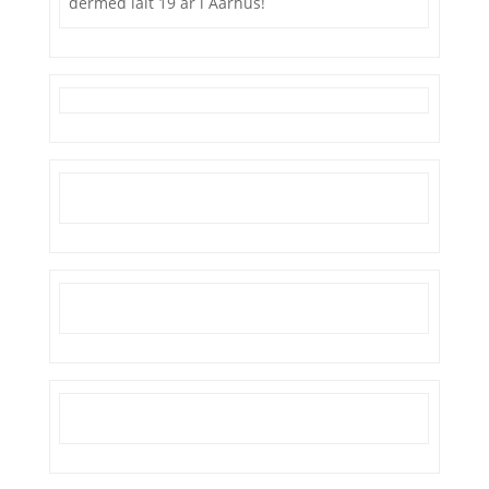
dermed ialt 19 år i Aarhus!