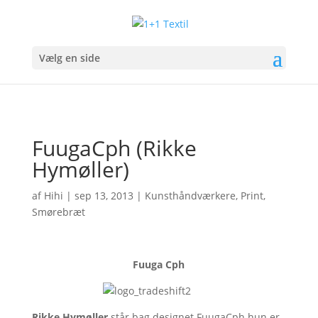
Vælg en side
FuugaCph (Rikke
Hymøller)
af
Hihi
|
sep 13, 2013
|
Kunsthåndværkere
,
Print
,
Smørebræt
Fuuga Cph
Rikke Hymøller
står bag designet FuugaCph hun er