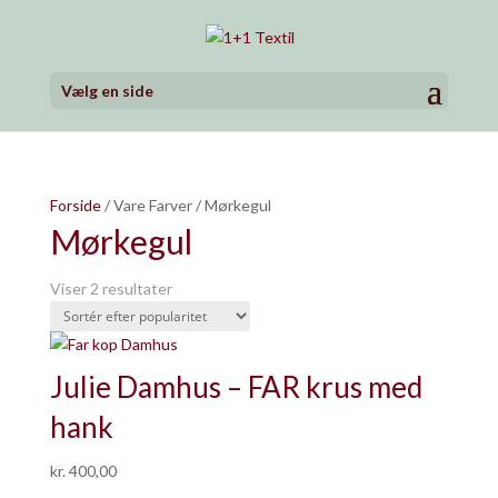
Vælg en side
Forside
/ Vare Farver / Mørkegul
Mørkegul
Sorteret
Viser 2 resultater
efter
popularitet
Julie Damhus – FAR krus med
hank
kr.
400,00