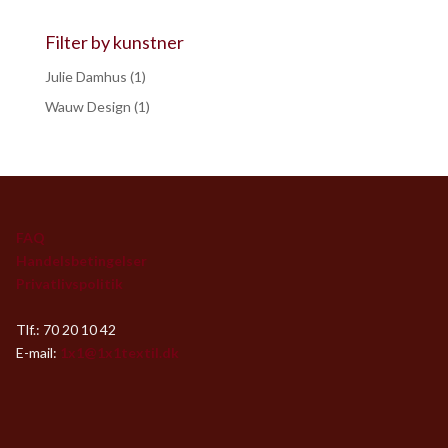
Filter by kunstner
Julie Damhus
(1)
Wauw Design
(1)
FAQ
Handelsbetingelser
Privatlivspolitik
Tlf.: 70 20 10 42
E-mail:
1x1@1x1textil.dk