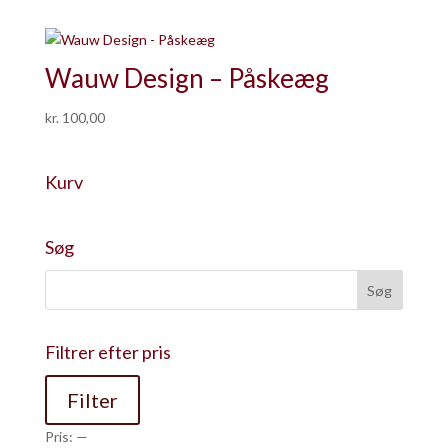
Wauw Design – Påskeæg
kr.
100,00
Kurv
Søg
Filtrer efter pris
Mindste
Højeste
Filter
pris
pris
Pris:
—