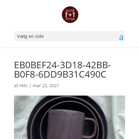
Vælg en side
EB0BEF24-3D18-42BB-
B0F8-6DD9B31C490C
af
Hihi
|
mar 22, 2021