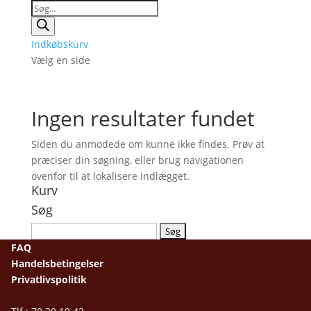
Products
search
Indkøbskurv
Vælg en side
Ingen resultater fundet
Siden du anmodede om kunne ikke findes. Prøv at
præciser din søgning, eller brug navigationen
ovenfor til at lokalisere indlægget.
Kurv
Søg
Søg
efter:
FAQ
Handelsbetingelser
Privatlivspolitik