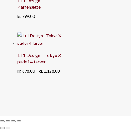
1+1 Design –
Kaffehætte
kr.
799,00
1+1 Design – Tokyo X
pude i 4 farver
Prisinterval:
kr.
898,00
–
kr.
1.128,00
kr. 898,00
til
kr. 1.128,00