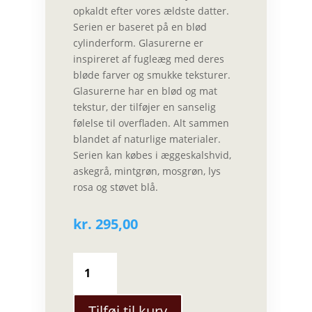
opkaldt efter vores ældste datter.
Serien er baseret på en blød
cylinderform. Glasurerne er
inspireret af fugleæg med deres
bløde farver og smukke teksturer.
Glasurerne har en blød og mat
tekstur, der tilføjer en sanselig
følelse til overfladen. Alt sammen
blandet af naturlige materialer.
Serien kan købes i æggeskalshvid,
askegrå, mintgrøn, mosgrøn, lys
rosa og støvet blå.
kr.
295,00
Tybo
-
AIO
Latte
Tilføj til kurv