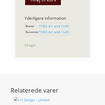
Kop
-
Askegrå
Yderligere information
antal
TYBO Art and Craft
Brand
TYBO Art and Craft
Kunstner
På lager
Relaterede varer