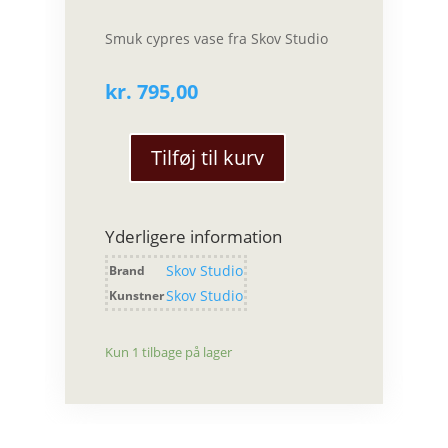
Smuk cypres vase fra Skov Studio
kr.
795,00
Tilføj til kurv
Skov
Studio
-
Yderligere information
CY8
Cypres
Skov Studio
Brand
vase
Skov Studio
Kunstner
antal
Kun 1 tilbage på lager