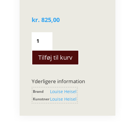
kr.
825,00
Louise
Heisel
-
Vase
Tilføj til kurv
-
Stor
antal
Yderligere information
Louise Heisel
Brand
Louise Heisel
Kunstner