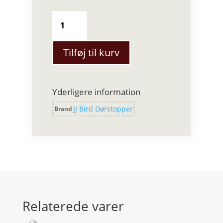
JJ
Bird
Dørstopper
i
Tilføj til kurv
plexiglas
antal
Yderligere information
JJ Bird Dørstopper
Brand
Relaterede varer