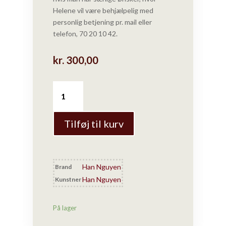
Helene vil være behjælpelig med
personlig betjening
pr. mail
eller
telefon, 70 20 10 42.
kr.
300,00
Han
Nguyen
-
Kop
Tilføj til kurv
uden
hank
antal
Han Nguyen
Brand
Han Nguyen
Kunstner
På lager