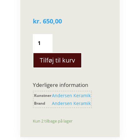
kr.
650,00
Andersen
Keramik
-
650
Tilføj til kurv
Øjenåbner
med
låg
Yderligere information
antal
Andersen Keramik
Kunstner
Andersen Keramik
Brand
Kun 2 tilbage på lager