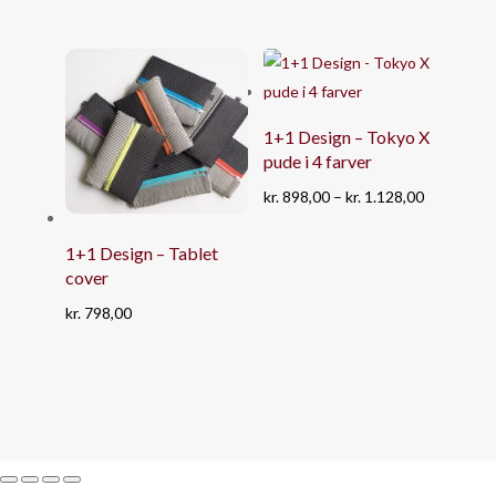
1+1 Design – Tokyo X
pude i 4 farver
Prisinterva
kr.
898,00
–
kr.
1.128,00
kr. 898,00
1+1 Design – Tablet
til
cover
kr. 1.128,0
kr.
798,00