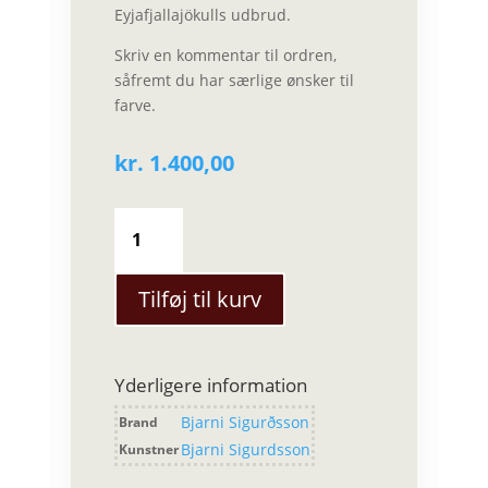
Eyjafjallajökulls udbrud.
Skriv en kommentar til ordren,
såfremt du har særlige ønsker til
farve.
kr.
1.400,00
Bjarni
Sigurðsson
-
Cylinder
Tilføj til kurv
vase
(stor)
antal
Yderligere information
Bjarni Sigurðsson
Brand
Bjarni Sigurdsson
Kunstner