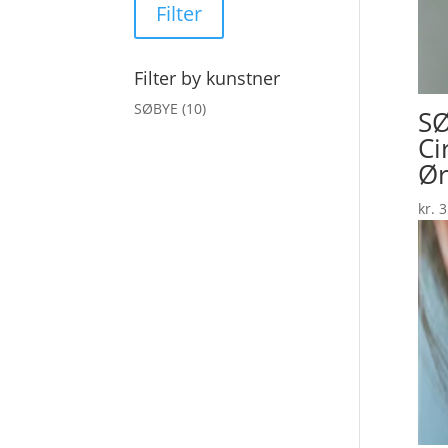
Filter
Filter by kunstner
SØBYE
(10)
SØ
Ci
Ør
kr.
3