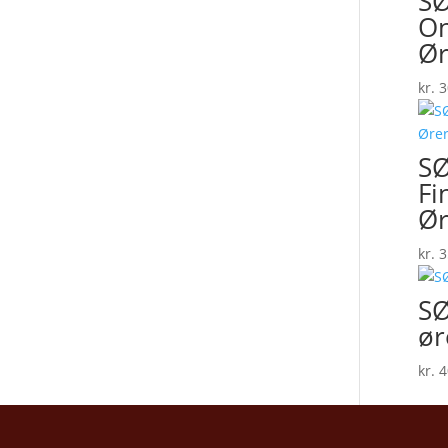
SØ
On
Ør
kr.
3
SØ
F
Ør
kr.
3
SØ
ør
kr.
4