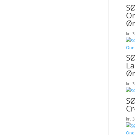
SØ
On
Ør
kr.
3
SØ
La
Ør
kr.
3
SØ
Cr
kr.
3