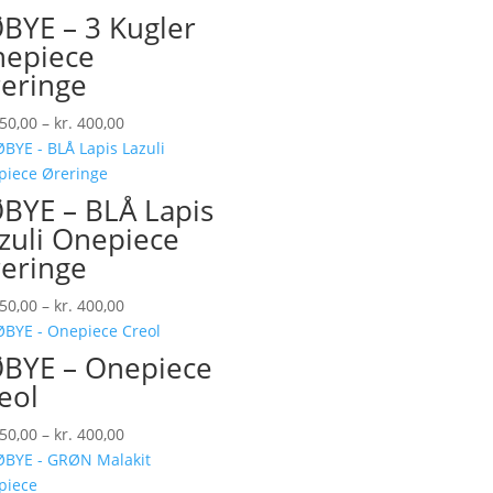
BYE – 3 Kugler
epiece
eringe
Prisinterval:
50,00
–
kr.
400,00
kr. 350,00
til
kr. 400,00
BYE – BLÅ Lapis
zuli Onepiece
eringe
Prisinterval:
50,00
–
kr.
400,00
kr. 350,00
til
BYE – Onepiece
kr. 400,00
eol
Prisinterval:
50,00
–
kr.
400,00
kr. 350,00
til