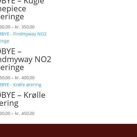
BYE – Kugle
epiece
eringe
Prisinterval:
00,00
–
kr.
350,00
kr. 300,00
til
kr. 350,00
BYE –
indmyway NO2
eringe
Prisinterval:
50,00
–
kr.
400,00
kr. 350,00
til
BYE – Krølle
kr. 400,00
ering
Prisinterval:
00,00
–
kr.
450,00
kr. 400,00
til
kr. 450,00