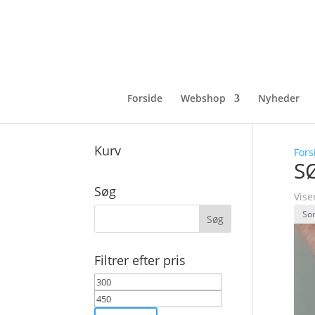
Forside
Webshop
Nyheder
Kurv
Fors
S
Søg
Vise
Filtrer efter pris
Mindste
Højeste
pris
pris