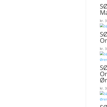
S
Ma
kr.
3
SØ
On
kr.
3
SØ
On
Ør
kr.
3