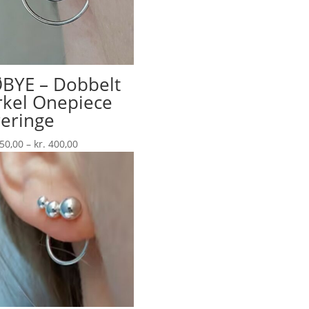
BYE – Dobbelt
rkel Onepiece
eringe
Prisinterval:
50,00
–
kr.
400,00
kr. 350,00
til
kr. 400,00