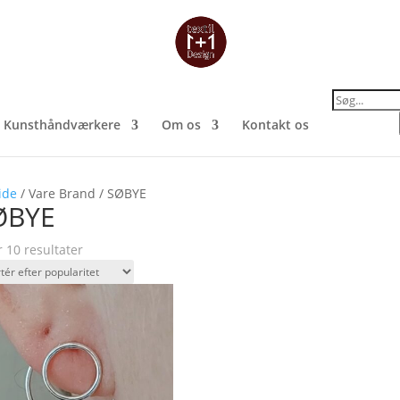
Products
search
Kunsthåndværkere
Om os
Kontakt os
ide
/ Vare Brand / SØBYE
ØBYE
Sorteret
r 10 resultater
efter
popularitet