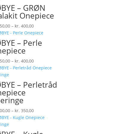
kr. 400,00
ØBYE – GRØN
lakit Onepiece
Prisinterval:
50,00
–
kr.
400,00
kr. 350,00
til
BYE – Perle
kr. 400,00
epiece
Prisinterval:
50,00
–
kr.
400,00
kr. 350,00
til
kr. 400,00
BYE – Perletråd
epiece
eringe
Prisinterval:
00,00
–
kr.
350,00
kr. 300,00
til
kr. 350,00