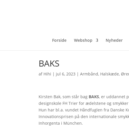
Forside
Webshop
Nyheder
BAKS
af
Hihi
|
jul 6, 2023
|
Armbånd
,
Halskæde
,
Øre
Kirsten Bak, som står bag
BAKS
, er uddannet 
designskole FH Trier for ædelstene og smykker 
Hun har bl.a. vundet Håndfuglen fra Danske 
Innovationsprisen på den internationale smy
Inhorgenta i München.