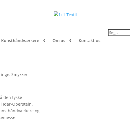
Products
search
Kunsthåndværkere
Om os
Kontakt os
ringe
,
Smykker
på den tyske
i Idar-Oberstein.
Kunsthåndværkere og
kkemesse