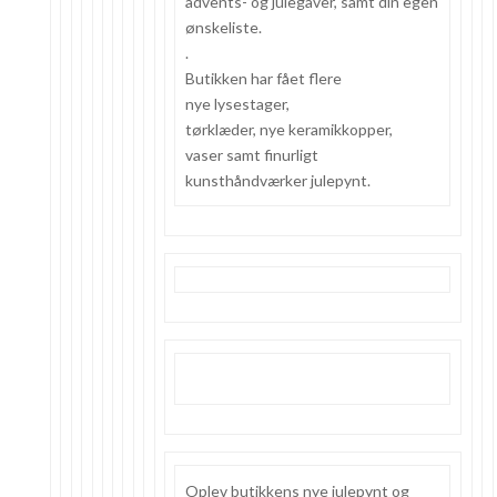
advents- og julegaver, samt din egen
ønskeliste.
.
Butikken har fået flere
nye lysestager,
tørklæder, nye keramikkopper,
vaser samt finurligt
kunsthåndværker julepynt.
Oplev butikkens nye julepynt og