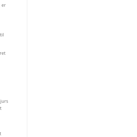
 er
til
ret
djurs
t
t