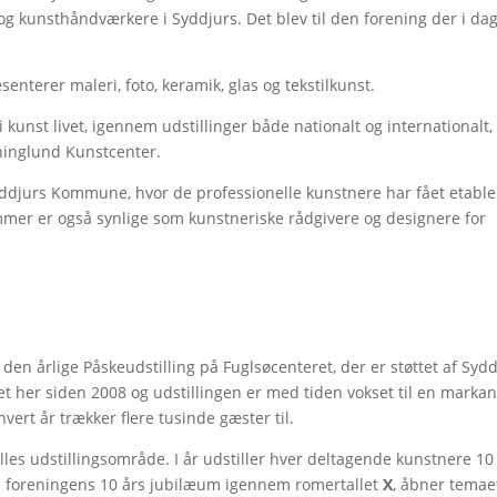
g kunsthåndværkere i Syddjurs. Det blev til den forening der i dag
terer maleri, foto, keramik, glas og tekstilkunst.
kunst livet, igennem udstillinger både nationalt og internationalt, 
ninglund Kunstcenter.
urs Kommune, hvor de professionelle kunstnere har fået etable
mmer er også synlige som kunstneriske rådgivere og designere for
den årlige Påskeudstilling på Fuglsøcenteret, der er støttet af Syd
t her siden 2008 og udstillingen er med tiden vokset til en markan
ert år trækker flere tusinde gæster til.
fælles udstillingsområde. I år udstiller hver deltagende kunstnere 10
il foreningens 10 års jubilæum igennem romertallet
X
, åbner temae