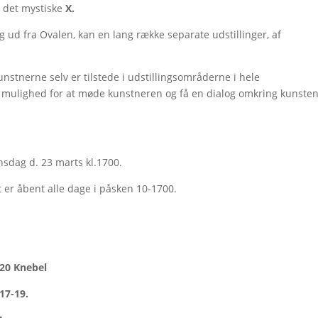
g det mystiske
X.
ig ud fra Ovalen, kan en lang række separate udstillinger, af
unstnerne selv er tilstede i udstillingsområderne i hele
 mulighed for at møde kunstneren og få en dialog omkring kunste
nsdag d. 23 marts kl.1700.
gt er åbent alle dage i påsken 10-1700.
0 Knebel
17-19.