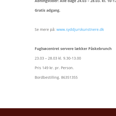
Åbningstider: Alle dage 24.03 – 28.03. kl. 10-1
Gratis adgang.
Se mere på:
www.syddjurskunstnere.dk
Fuglsøcentret servere lækker Påskebrunch
23.03 – 28.03 kl. 9.30-13.00
Pris 149 kr. pr. Person.
Bordbestilling. 86351355