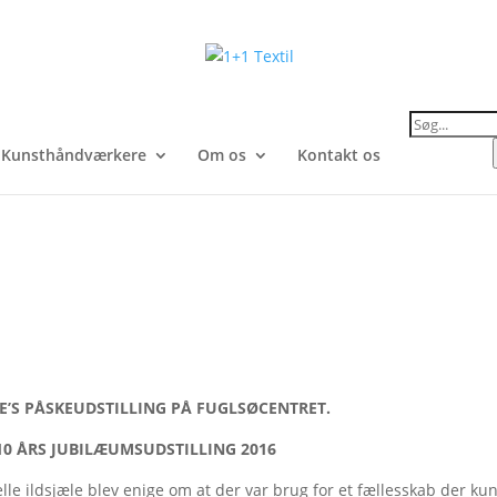
Products
search
Kunsthåndværkere
Om os
Kontakt os
E’S PÅSKEUDSTILLING PÅ FUGLSØCENTRET.
JUBILÆUMSUDSTILLING 2016
relle ildsjæle blev enige om at der var brug for et fællesskab der ku