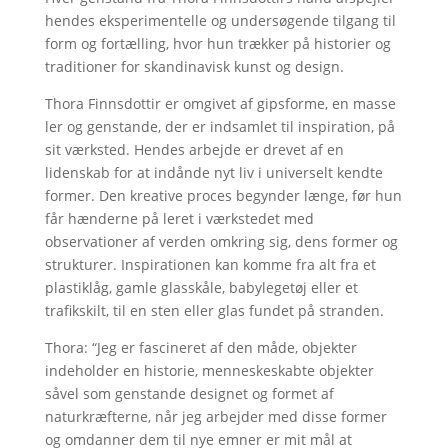
hendes eksperimentelle og undersøgende tilgang til
form og fortælling, hvor hun trækker på historier og
traditioner for skandinavisk kunst og design.
Thora Finnsdottir er omgivet af gipsforme, en masse
ler og genstande, der er indsamlet til inspiration, på
sit værksted. Hendes arbejde er drevet af en
lidenskab for at indånde nyt liv i universelt kendte
former. Den kreative proces begynder længe, ​​før hun
får hænderne på leret i værkstedet med
observationer af verden omkring sig, dens former og
strukturer. Inspirationen kan komme fra alt fra et
plastiklåg, gamle glasskåle, babylegetøj eller et
trafikskilt, til en sten eller glas fundet på stranden.
Thora: “Jeg er fascineret af den måde, objekter
indeholder en historie, menneskeskabte objekter
såvel som genstande designet og formet af
naturkræfterne, når jeg arbejder med disse former
og omdanner dem til nye emner er mit mål at