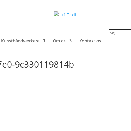
Products
search
Kunsthåndværkere
Om os
Kontakt os
97e0-9c330119814b