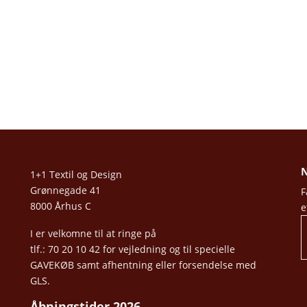
N
1+1 Textil og Design
Grønnegade 41
F
8000 Århus C
e
I er velkomne til at ringe på
tlf.: 70 20 10 42 for vejledning og til specielle
GAVEKØB samt afhentning eller forsendelse med
GLS.
Åbningstider 2026