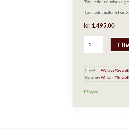
Tørklædet er unisex og er
Tørklædet måler 64 cm X
kr.
1.495,00
Wallace#Sewell
Tilfø
-
Oblique
printet
tørklæde
Wallace#Sewell
Brand
(orange/brun)
Wallace#Sewell
Kunstner
antal
På lager