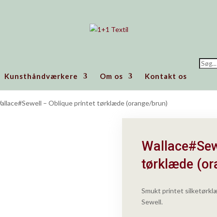
Prod
searc
Kunsthåndværkere
Om os
Kontakt os
allace#Sewell – Oblique printet tørklæde (orange/brun)
Wallace#Sewe
tørklæde (o
Smukt printet silketørklæ
Sewell.