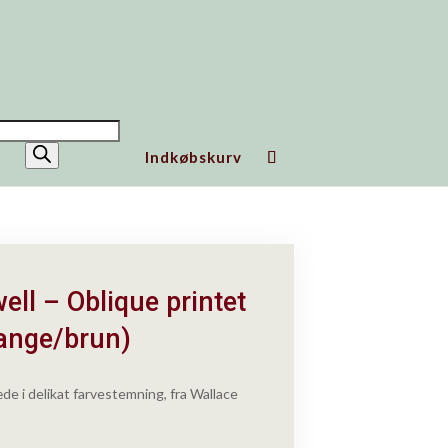
ucts
h
Indkøbskurv
ll – Oblique printet
range/brun)
de i delikat farvestemning, fra Wallace