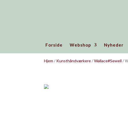
Forside
Webshop
Nyheder
Hjem
/
Kunsthåndværkere
/
Wallace#Sewell
/ W