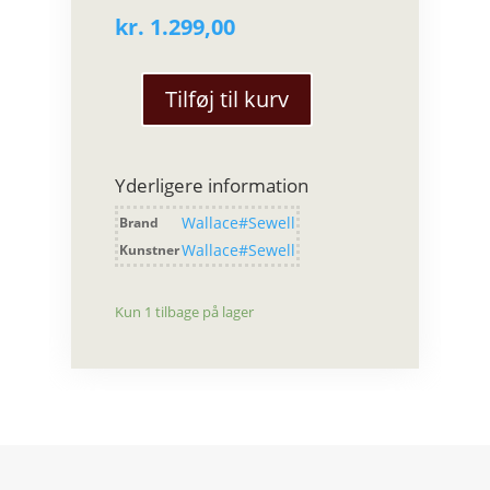
kr.
1.299,00
Tilføj til kurv
Wallace#Sewell
–
Holbeach
Yderligere information
tørklæde
(Rhubarb
Wallace#Sewell
Brand
pink/grøn)
Wallace#Sewell
Kunstner
antal
Kun 1 tilbage på lager