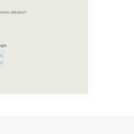
primo oktober!
ion
ll
ll