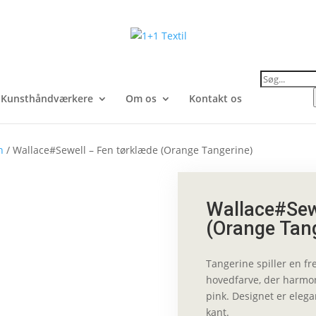
Products
search
Kunsthåndværkere
Om os
Kontakt os
n
/ Wallace#Sewell – Fen tørklæde (Orange Tangerine)
Wallace#Sew
(Orange Tan
Tangerine spiller en 
hovedfarve, der harmo
pink. Designet er elega
kant.