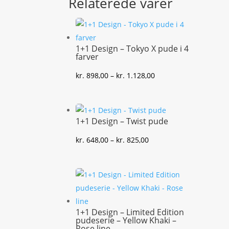
Relaterede varer
1+1 Design – Tokyo X pude i 4
farver
Prisinterval:
kr.
898,00
–
kr.
1.128,00
kr. 898,00
til
kr. 1.128,00
1+1 Design – Twist pude
Prisinterval:
kr.
648,00
–
kr.
825,00
kr. 648,00
til
kr. 825,00
1+1 Design – Limited Edition
pudeserie – Yellow Khaki –
Rose line