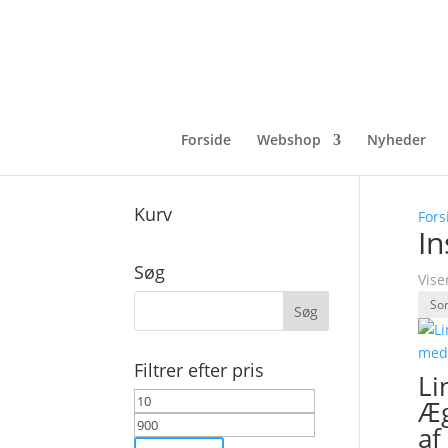
Forside
Webshop
Nyheder
Kurv
Fors
In
Søg
Vise
Filtrer efter pris
Li
Mindste
Højeste
Æg
pris
pris
af