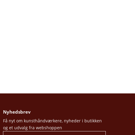
Nyhedsbrev
Få nyt om kunsthåndværkere, nyheder i butikken
og et udvalg fra webshoppen