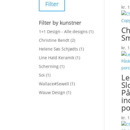
Filter
kr.
1
Filter by kunstner
Ch
1+1 Design - Alle designs
(1)
Sm
Christine Bendt
(2)
kr.
1
Helene Søs Schjødts
(1)
Line Hald Keramik
(1)
Scherning
(1)
Soi
(1)
Le
Sl
Wallace#Sewell
(1)
På
Wauw Design
(1)
in
po
kr.
1