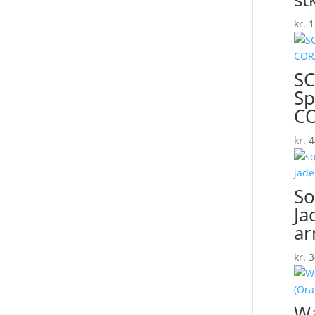
kr.
1
SC
Sp
C
kr.
4
So
Ja
a
kr.
3
Wa