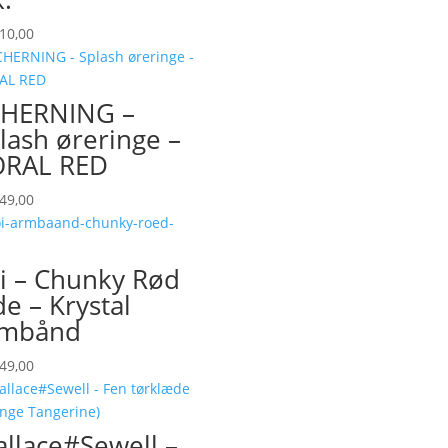
10,00
HERNING –
lash øreringe –
ORAL RED
49,00
i – Chunky Rød
de – Krystal
rmbånd
49,00
llace#Sewell –