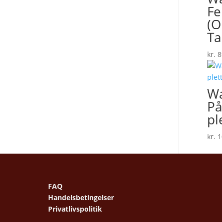
Fe
(O
Ta
kr.
8
Wa
P
pl
kr.
1
FAQ
Handelsbetingelser
Privatlivspolitik