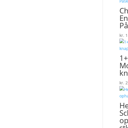
Ch
En
På
kr.
1
1+
Mo
kn
kr.
2
He
Sc
op
st