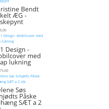
ristine Bendt
kelt ÆG -
skepynt
5,00
1 Design -
bilcover med
ap lukning
75,00
lene Søs
hjødts Påske
hæng SÆT a 2
k.