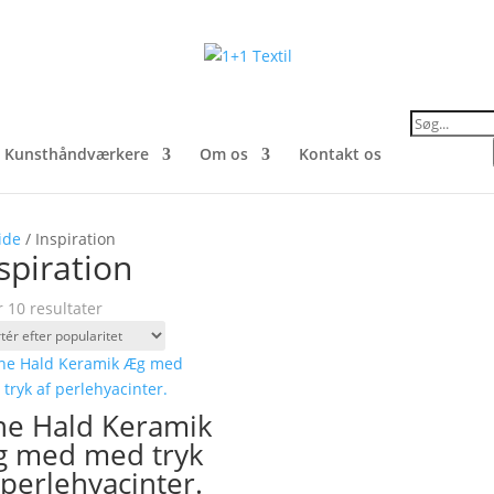
Products
search
Kunsthåndværkere
Om os
Kontakt os
ide
/ Inspiration
spiration
Sorteret
r 10 resultater
efter
popularitet
ne Hald Keramik
 med med tryk
 perlehyacinter.