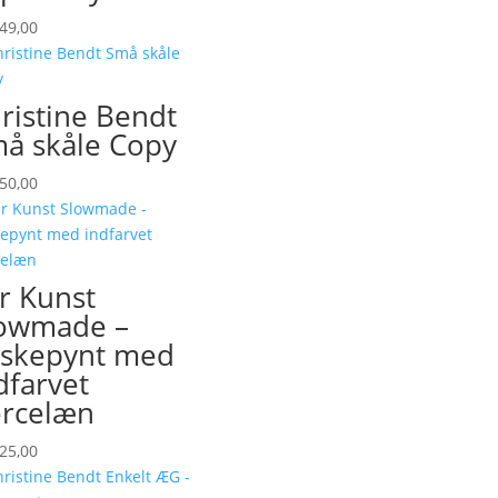
49,00
ristine Bendt
å skåle Copy
50,00
r Kunst
owmade –
skepynt med
dfarvet
rcelæn
25,00