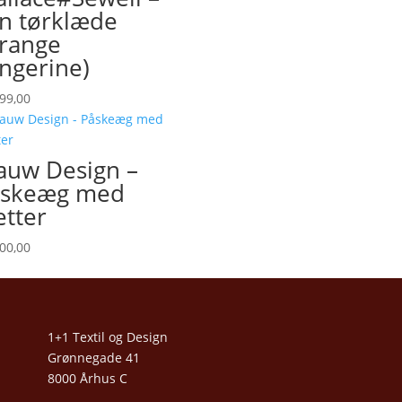
n tørklæde
range
ngerine)
99,00
uw Design –
åskeæg med
etter
00,00
1+1 Textil og Design
Grønnegade 41
8000 Århus C