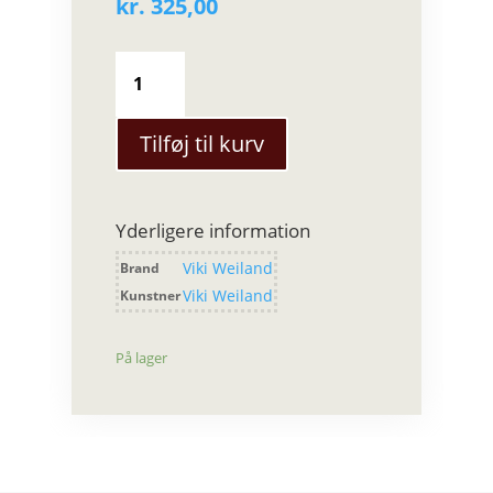
kr.
325,00
Viki
Weiland
-
Lysestage
Tilføj til kurv
med
skål
(lille
Yderligere information
-
hvid)
Viki Weiland
Brand
antal
Viki Weiland
Kunstner
På lager