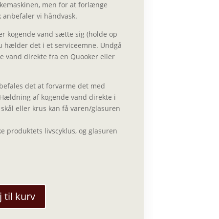
kemaskinen, men for at forlænge
k anbefaler vi håndvask.
ader kogende vand sætte sig (holde op
u hælder det i et serviceemne. Undgå
e vand direkte fra en Quooker eller
nbefales det at forvarme det med
Hældning af kogende vand direkte i
 skål eller krus kan få varen/glasuren
ke produktets livscyklus, og glasuren
j til kurv