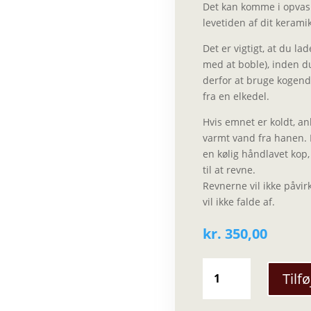
Det kan komme i opvas
levetiden af dit kerami
Det er vigtigt, at du l
med at boble), inden d
derfor at bruge kogend
fra en elkedel.
Hvis emnet er koldt, a
varmt vand fra hanen. 
en kølig håndlavet kop,
til at revne.
Revnerne vil ikke påvir
vil ikke falde af.
kr.
350,00
Viki
Tilfø
Weiland
-