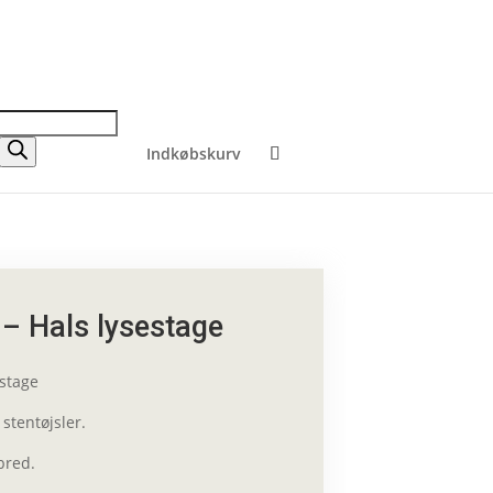
Indkøbskurv
 – Hals lysestage
estage
 stentøjsler.
bred.